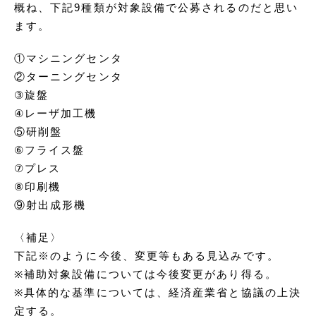
概ね、下記9種類が対象設備で公募されるのだと思い
ます。
①マシニングセンタ
②ターニングセンタ
③旋盤
④レーザ加工機
⑤研削盤
⑥フライス盤
⑦プレス
⑧印刷機
⑨射出成形機
〈補足〉
下記※のように今後、変更等もある見込みです。
※補助対象設備については今後変更があり得る。
※具体的な基準については、経済産業省と協議の上決
定する。