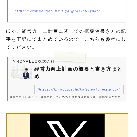
https://www.chusho.meti.go.jp/keiei/kyoka/
ほか、経営力向上計画に関しての概要や書き方の記
事を下記にてまとめているので、こちらも参考にし
てください。
INNOVALES株式会社
経営力向上計画の概要と書き方まと
め
https://innovales.jp/keieiryoku-matome/
経営力向上計画とは、経営力向上のための人材育成や財務管理、設備投資などの
取組を記載した「経営力向上計画」を事業所管大臣に申請し、認定されることに
より中小企業経営強化税制（即時償却等）や各種金融支援が受けられる制度で
す。この記事では、その経営力向上...