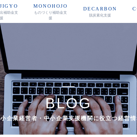
JIGYO
MONOHOJO
DECARBON
C
出補助金支
ものづくり補助金支
脱炭素化支援
援
援
BLOG
中小企業経営者・中小企業支援機関に
役立つ経営情