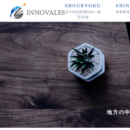
SHOURYOKU
SHIN
省力化投資補助金(一般
新事業進
型)支援
地方の