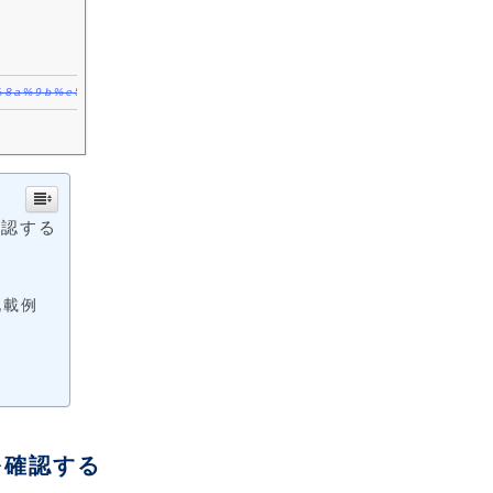
6%e5%8a%9b%e5%90%91%e4%b8%8a%e8%a8%88%e7%94%bb/
確認する
記載例
を確認する