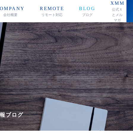
XMM
OMPANY
REMOTE
BLOG
公式Ｘ
会社概要
リモート対応
ブログ
とメル
マガ
報ブログ