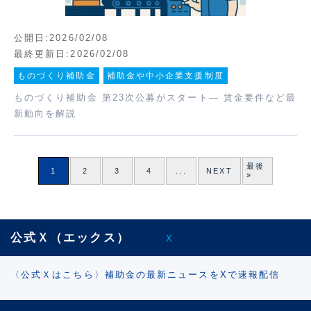
公開日:2026/02/08
最終更新日:2026/02/08
ものづくり補助金
補助金や中小企業支援制度
ものづくり補助金 第23次公募がスタート― 賃金要件など最
新動向を解説
最後
1
2
3
4
...
NEXT
»
公式Ｘ（エックス）
X
〈公式Ｘはこちら〉補助金の最新ニュースをXで速報配信