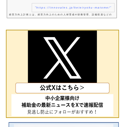
https://innovales.jp/keieiryoku-matome/
経営力向上計画とは、経営力向上のための人材育成や財務管理、設備投資などの
取組を記載した「経営力向上計画」を事業所管大臣に申請し、認定されることに
より中小企業経営強化税制（即時償却等）や各種金融支援が受けられる制度で
す。この記事では、その経営力向上...