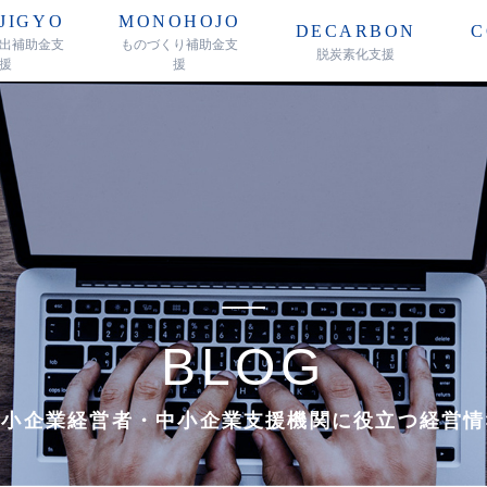
JIGYO
MONOHOJO
DECARBON
C
出補助金支
ものづくり補助金支
脱炭素化支援
援
援
BLOG
中小企業経営者・中小企業支援機関に
役立つ経営情