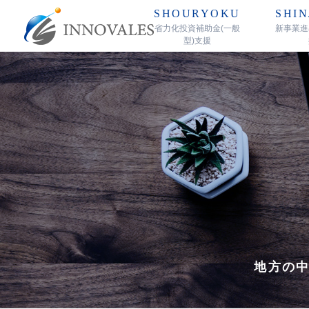
SHOURYOKU
SHIN
省力化投資補助金(一般
新事業進
型)支援
地方の