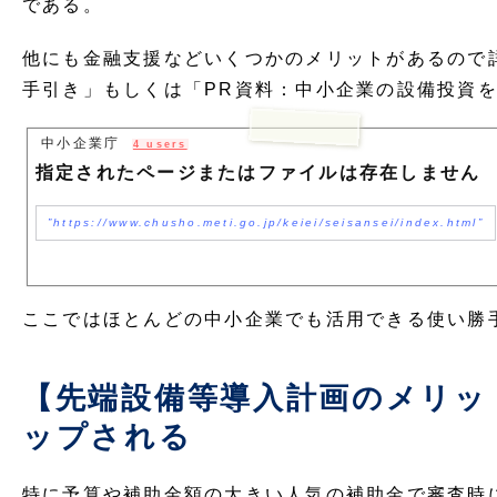
である。
他にも金融支援などいくつかのメリットがあるので
手引き」もしくは「PR資料：中小企業の設備投資
中小企業庁
4 users
指定されたページまたはファイルは存在しません
https://www.chusho.meti.go.jp/keiei/seisansei/index.html
ここではほとんどの中小企業でも活用できる使い勝
【先端設備等導入計画のメリッ
ップされる
特に予算や補助金額の大きい人気の補助金で審査時