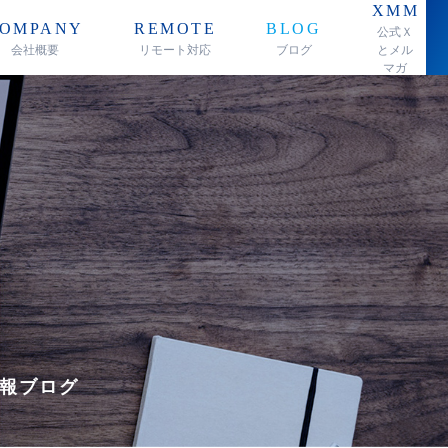
XMM
OMPANY
REMOTE
BLOG
公式Ｘ
会社概要
リモート対応
ブログ
とメル
マガ
報ブログ